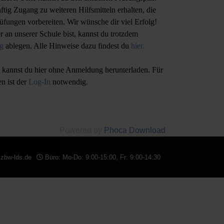
ftig Zugang zu weiteren Hilfsmitteln erhalten, die
rüfungen vorbereiten. Wir wünsche dir viel Erfolg!
r an unserer Schule bist, kannst du trotzdem
ng
ablegen. Alle Hinweise dazu findest du
hier.
 kannst du hier ohne Anmeldung herunterladen. Für
n ist der
Log-In
notwendig.
Powered by
Phoca Download
zbw-lds.de
Büro: Mo-Do: 9:00-15:00, Fr: 9:00-14:30