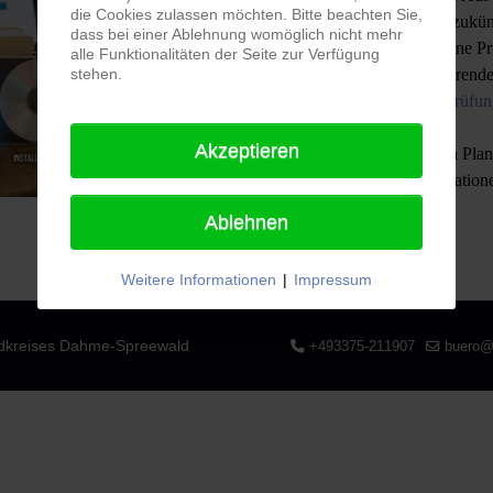
die Cookies zulassen möchten. Bitte beachten Sie,
einsehen und wirst zukün
dass bei einer Ablehnung womöglich nicht mehr
dich optimal auf deine P
alle Funktionalitäten der Seite zur Verfügung
stehen.
Falls du kein Studierende
eine
Nichtschüler-Prüfu
Akzeptieren
Den anonymisierten Plan
detailliertere Informatione
Ablehnen
Weitere Informationen
|
Impressum
ndkreises Dahme-Spreewald
+493375-211907
buero@