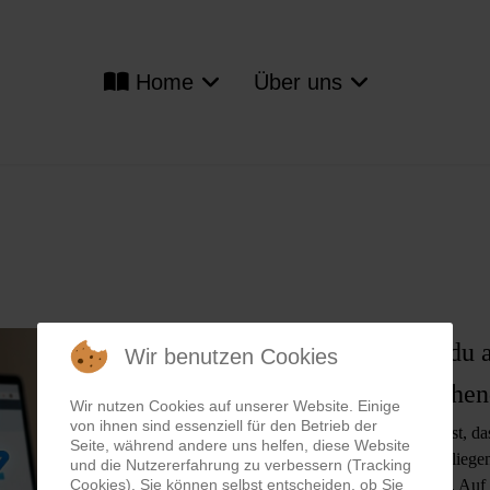
Home
Über uns
Hier findest du 
Wir benutzen Cookies
den bevorstehe
Wir nutzen Cookies auf unserer Website. Einige
von ihnen sind essenziell für den Betrieb der
Wir sind uns bewusst, da
Seite, während andere uns helfen, diese Website
Phase ist. Unser Anliegen
und die Nutzererfahrung zu verbessern (Tracking
Cookies). Sie können selbst entscheiden, ob Sie
möglich zu machen. Auf d